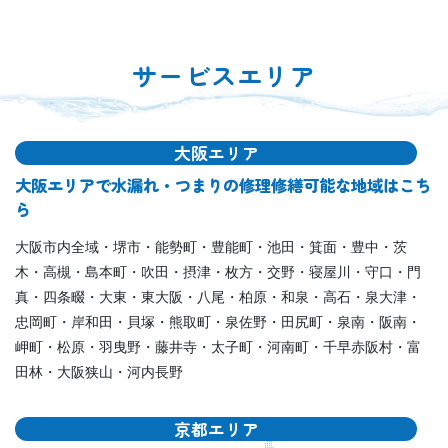
サービスエリア
大阪エリア
大阪エリアで水漏れ・つまりの修理修繕可能な地域はこち
ら
大阪市内全域・堺市・能勢町・豊能町・池田・箕面・豊中・茨
木・高槻・島本町・吹田・摂津・枚方・交野・寝屋川・守口・門
真・四条畷・大東・東大阪・八尾・柏原・和泉・高石・泉大津・
忠岡町・岸和田・貝塚・熊取町・泉佐野・田尻町・泉南・阪南・
岬町・松原・羽曳野・藤井寺・太子町・河南町・千早赤阪村・富
田林・大阪狭山・河内長野
京都エリア