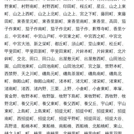
野東町、村野南町、村野西町、印田町、桜丘町、星丘、山之上東
町、山之上西町、山之上北町、山之上、宮之下町、藤田町、東藤
田町、東香里元町、東香里新町、東香里南町、東香里、高田、茄
子作東町、茄子作南町、茄子作北町、茄子作、釈尊寺町、香里ケ
丘、中宮本町、中宮山戸町、中宮東之町、中宮西之町、中宮北
町、中宮大池、新之栄町、都丘町、須山町、堂山東町、松丘町、
甲斐田町、甲斐田新町、甲斐田東町、片鉾本町、片鉾東町、北片
鉾町、交北、田口、田口山、出屋敷元町、出屋敷西町、山田池公
園、山田池東町、山田池南町、山田池北町、宮之阪、禁野本町、
西禁野、天之川町、磯島元町、磯島茶屋町、磯島南町、磯島北
町、御殿山町、御殿山南町、渚本町、渚元町、渚栄町、渚東町、
渚南町、渚西、渚内野、三栗、上野、小倉町、小倉東町、車塚、
黄金野、牧野本町、牧野阪、牧野下島町、東牧野町、西牧野、牧
野北町、養父元町、養父東町、養父西町、養父丘、宇山町、宇山
東町、上島町、上島東町、招提元町、招提中町、招提東町、招提
南町、西招提町、招提北町、招提平野町、招提田近、招提大谷、
高野道、船橋本町、東船橋、南船橋、西船橋、北船橋町、東山、
樋之上町、町、楠葉、南楠葉、北楠葉町、楠葉中町、楠葉花園